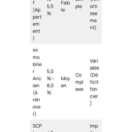
f
Faib
5,5
ple
orti
(Ap
le
%
sse
part
me
em
nt)
ent
)
Im
mo
Vari
bilie
able
r
5,0
Co
(Dé
Anc
% –
Moy
mpl
ficit
ien
8,0
en
exe
fon
(à
%
cier
rén
)
ove
r)
SCP
Imp