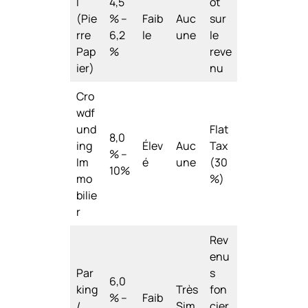
I
4,5
ôt
(Pie
% –
Faib
Auc
sur
rre
6,2
le
une
le
Pap
%
reve
ier)
nu
Cro
wdf
und
Flat
8,0
ing
Élev
Auc
Tax
% –
Im
é
une
(30
10%
mo
%)
bilie
r
Rev
enu
Par
s
6,0
king
Très
fon
% –
Faib
/
Sim
cier