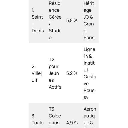
Résid
Hérit
1.
ence
age
Saint
Gérée
JO &
5,8 %
-
/
Gran
Denis
Studi
d
o
Paris
Ligne
14 &
T2
Instit
2.
pour
ut
Villej
Jeun
5,2 %
Gusta
uif
es
ve
Actifs
Rous
sy
T3
Aéron
3.
Coloc
autiq
Toulo
ation
4,9 %
ue &