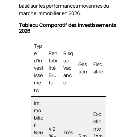
basé sur les performances moyennes du
marche immobilier en 2026.
Tableau Comparatif des Investissements
2026
Typ
e
Ren
Risq
d’In
tabi
ue
Ges
Fisc
vest
lité
Vac
tion
alité
isse
Bru
anc
me
te
e
nt
Im
mo
Exc
bilie
elle
r
4,2
nte
Neu
Très
% –
Sim
(Am