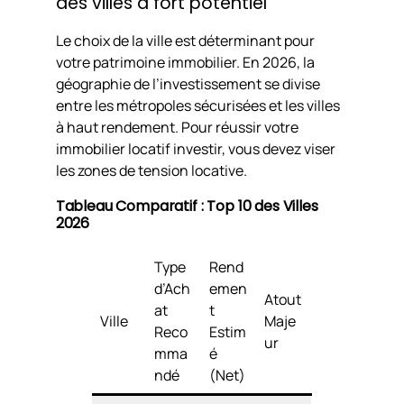
des villes à fort potentiel
Le choix de la ville est déterminant pour
votre patrimoine immobilier. En 2026, la
géographie de l’investissement se divise
entre les métropoles sécurisées et les villes
à haut rendement. Pour réussir votre
immobilier locatif investir, vous devez viser
les zones de tension locative.
Tableau Comparatif : Top 10 des Villes
2026
Type
Rend
d’Ach
emen
Atout
at
t
Ville
Maje
Reco
Estim
ur
mma
é
ndé
(Net)