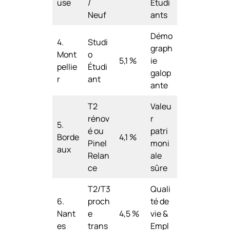
use
/
Étudi
Neuf
ants
Démo
4.
Studi
graph
Mont
o
5,1 %
ie
pellie
Étudi
galop
r
ant
ante
T2
Valeu
rénov
r
5.
é ou
patri
Borde
4,1 %
Pinel
moni
aux
Relan
ale
ce
sûre
T2/T3
Quali
6.
proch
té de
Nant
e
4,5 %
vie &
es
trans
Empl