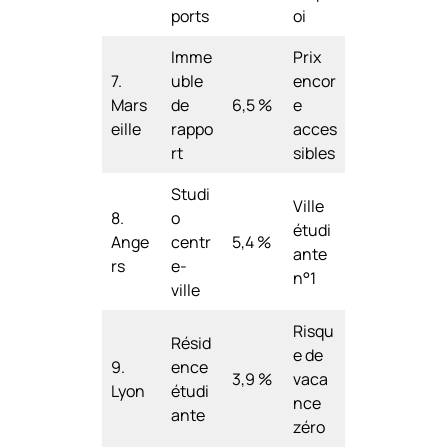
ports
oi
Imme
Prix
7.
uble
encor
Mars
de
6,5 %
e
eille
rappo
acces
rt
sibles
Studi
Ville
8.
o
étudi
Ange
centr
5,4 %
ante
rs
e-
n°1
ville
Risqu
Résid
e de
9.
ence
3,9 %
vaca
Lyon
étudi
nce
ante
zéro