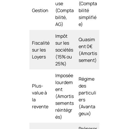
use
(Compta
Gestion
(Compta
bilité
bilité,
simplifié
AG)
e)
Impôt
Quasim
Fiscalité
sur les
ent 0€
sur les
sociétés
(Amortis
Loyers
(15% ou
sement)
25%)
Imposée
Régime
lourdem
Plus-
des
ent
value à
particuli
(Amortis
la
ers
sements
revente
(Avanta
réintégr
geux)
és)
Préparer