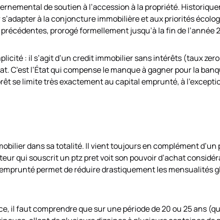
vernemental de soutien à l’accession à la propriété. Historiqu
’adapter à la conjoncture immobilière et aux priorités écologiq
s précédentes, prorogé formellement jusqu’à la fin de l’année 
licité : il s’agit d’un credit immobilier sans intérêts (taux ze
t. C’est l’État qui compense le manque à gagner pour la banqu
u prêt se limite très exactement au capital emprunté, à l’excep
bilier dans sa totalité. Il vient toujours en complément d’un 
nteur qui souscrit un ptz pret voit son pouvoir d’achat consi
l emprunté permet de réduire drastiquement les mensualités g
, il faut comprendre que sur une période de 20 ou 25 ans (qui 