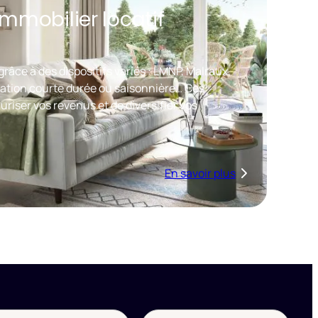
’immobilier locatif
râce à des dispositifs variés : LMNP, Malraux,
ation courte durée ou saisonnière… Ces
riser vos revenus et de diversifier vos
En savoir plus