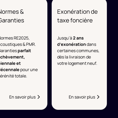
Normes &
Exonération de
Garanties
taxe foncière
Normes RE2025,
Jusqu’à
2 ans
acoustiques & PMR.
d’exonération
dans
Garanties
parfait
certaines communes,
achèvement,
dès la livraison de
biennale et
votre logement neuf.
décennale
pour une
érénité totale.
En savoir plus
En savoir plus