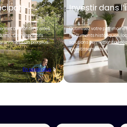
ncipale
Investir dans l
ermet de profiter d’aides
Optimisez votre patrimoine g
uits). Ces dispositifs
Monuments historiques, loc
arantissent un prix plus
solutions permettent de sécu
investissements.
En savoir plus