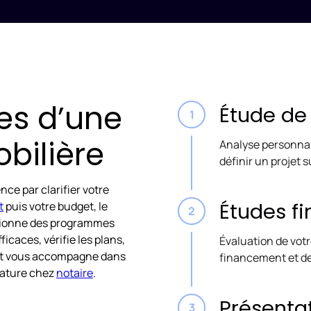
res d’une
Étude de
bilière
Analyse personnali
définir un projet 
ce par clarifier votre
Études fi
t
puis votre budget, le
ectionne des programmes
ficaces, vérifie les plans,
Évaluation de votr
, et vous accompagne dans
financement et de
gnature chez
notaire
.
Présenta