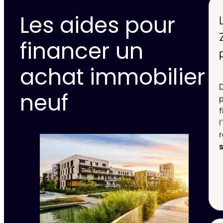
Les aides pour
financer un
achat immobilier
D
neuf
f
l
r