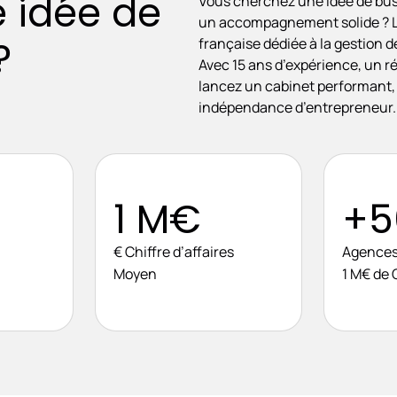
 idée de
Vous cherchez une idée de busi
un accompagnement solide ? La
?
française dédiée à la gestion d
Avec 15 ans d’expérience, un 
lancez un cabinet performant, 
indépendance d’entrepreneur.
1 M€
+5
€ Chiffre d’affaires
Agences
Moyen
1 M€ de 