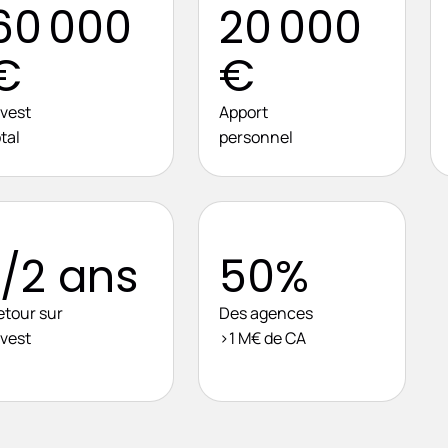
60 000
20 000
€
€
nvest
Apport
tal
personnel
1/2 ans
50%
etour sur
Des agences
nvest
>1 M€ de CA