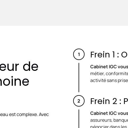
Frein 1 :
teur de
Cabinet IGC vous
métier, conformité
moine
activité sans prise
Frein 2 :
Cabinet IGC vou
seau est complexe. Avec
assureurs, banque
négocier dans les 