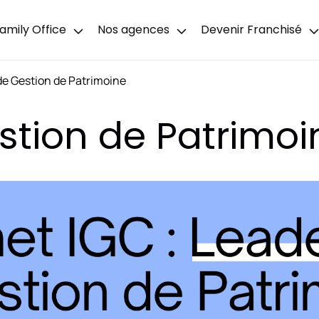
amily Office
Nos agences
Devenir Franchisé
de Gestion de Patrimoine
stion de Patrimoi