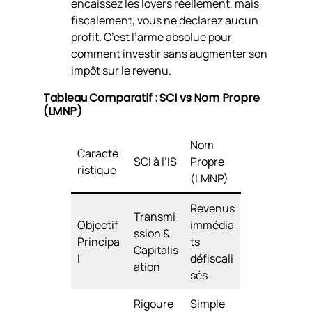
encaissez les loyers réellement, mais
fiscalement, vous ne déclarez aucun
profit. C’est l’arme absolue pour
comment investir sans augmenter son
impôt sur le revenu.
Tableau Comparatif : SCI vs Nom Propre
(LMNP)
Nom
Caracté
SCI à l’IS
Propre
ristique
(LMNP)
Revenus
Transmi
Objectif
immédia
ssion &
Principa
ts
Capitalis
l
défiscali
ation
sés
Rigoure
Simple