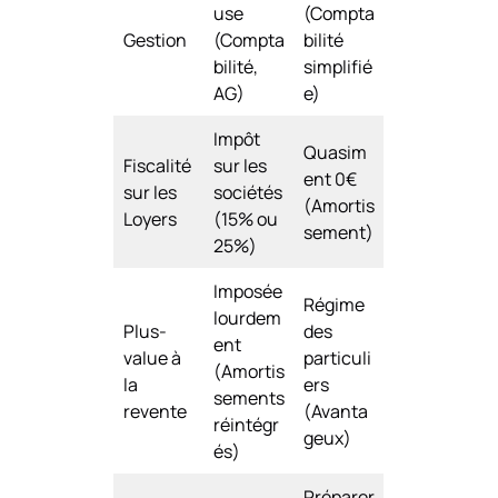
use
(Compta
Gestion
(Compta
bilité
bilité,
simplifié
AG)
e)
Impôt
Quasim
Fiscalité
sur les
ent 0€
sur les
sociétés
(Amortis
Loyers
(15% ou
sement)
25%)
Imposée
Régime
lourdem
Plus-
des
ent
value à
particuli
(Amortis
la
ers
sements
revente
(Avanta
réintégr
geux)
és)
Préparer