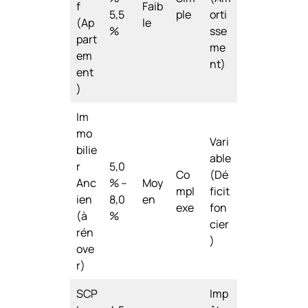
f
Faib
5,5
ple
orti
(Ap
le
%
sse
part
me
em
nt)
ent
)
Im
mo
Vari
bilie
able
r
5,0
Co
(Dé
Anc
% –
Moy
mpl
ficit
ien
8,0
en
exe
fon
(à
%
cier
rén
)
ove
r)
SCP
Imp