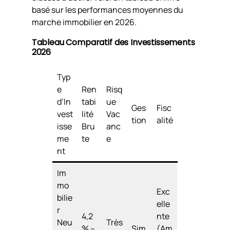
basé sur les performances moyennes du
marche immobilier en 2026.
Tableau Comparatif des Investissements
2026
Typ
e
Ren
Risq
d’In
tabi
ue
Ges
Fisc
vest
lité
Vac
tion
alité
isse
Bru
anc
me
te
e
nt
Im
mo
Exc
bilie
elle
r
4,2
nte
Neu
Très
% –
Sim
(Am