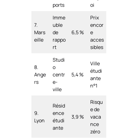
ports
oi
Imme
Prix
7.
uble
encor
Mars
de
6,5 %
e
eille
rappo
acces
rt
sibles
Studi
Ville
8.
o
étudi
Ange
centr
5,4 %
ante
rs
e-
n°1
ville
Risqu
Résid
e de
9.
ence
3,9 %
vaca
Lyon
étudi
nce
ante
zéro