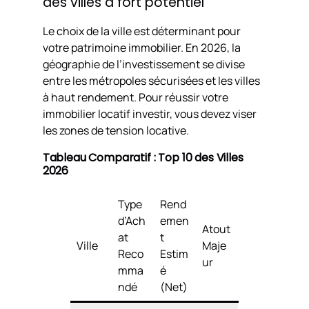
des villes à fort potentiel
Le choix de la ville est déterminant pour
votre patrimoine immobilier. En 2026, la
géographie de l’investissement se divise
entre les métropoles sécurisées et les villes
à haut rendement. Pour réussir votre
immobilier locatif investir, vous devez viser
les zones de tension locative.
Tableau Comparatif : Top 10 des Villes
2026
Type
Rend
d’Ach
emen
Atout
at
t
Ville
Maje
Reco
Estim
ur
mma
é
ndé
(Net)