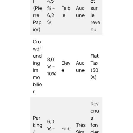
I
4,5
ôt
(Pie
% –
Faib
Auc
sur
rre
6,2
le
une
le
Pap
%
reve
ier)
nu
Cro
wdf
und
Flat
8,0
ing
Élev
Auc
Tax
% –
Im
é
une
(30
10%
mo
%)
bilie
r
Rev
enu
Par
s
6,0
king
Très
fon
% –
Faib
/
Sim
cier