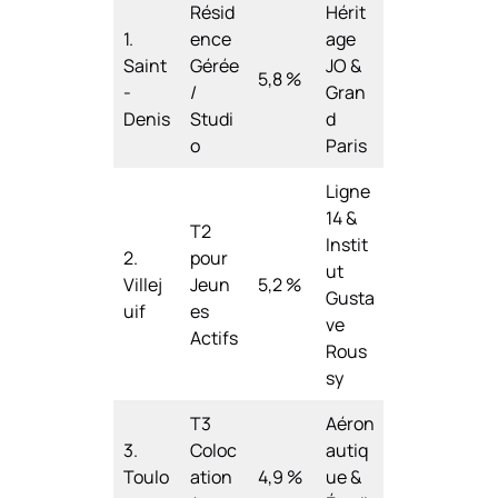
Résid
Hérit
1.
ence
age
Saint
Gérée
JO &
5,8 %
-
/
Gran
Denis
Studi
d
o
Paris
Ligne
14 &
T2
Instit
2.
pour
ut
Villej
Jeun
5,2 %
Gusta
uif
es
ve
Actifs
Rous
sy
T3
Aéron
3.
Coloc
autiq
Toulo
ation
4,9 %
ue &