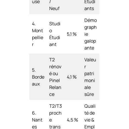
use
/
Étudi
Neuf
ants
Démo
4.
Studi
graph
Mont
o
5,1 %
ie
pellie
Étudi
galop
r
ant
ante
T2
Valeu
rénov
r
5.
é ou
patri
Borde
4,1 %
Pinel
moni
aux
Relan
ale
ce
sûre
T2/T3
Quali
6.
proch
té de
Nant
e
4,5 %
vie &
es
trans
Empl