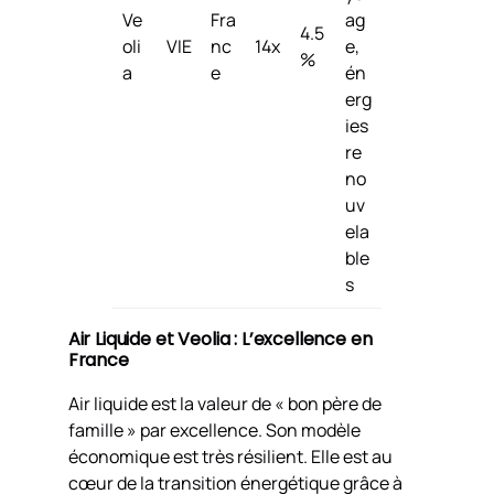
Ve
Fra
ag
4.5
oli
VIE
nc
14x
e,
%
a
e
én
erg
ies
re
no
uv
ela
ble
s
Air Liquide et Veolia : L’excellence en
France
Air liquide est la valeur de « bon père de
famille » par excellence. Son modèle
économique est très résilient. Elle est au
cœur de la transition énergétique grâce à