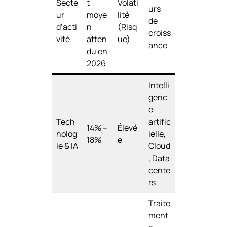
Secte
t
Volati
urs
ur
moye
lité
de
d’acti
n
(Risq
croiss
vité
atten
ue)
ance
du en
2026
Intelli
genc
e
Tech
artific
14% –
Élevé
nolog
ielle,
18%
e
ie & IA
Cloud
, Data
cente
rs
Traite
ment