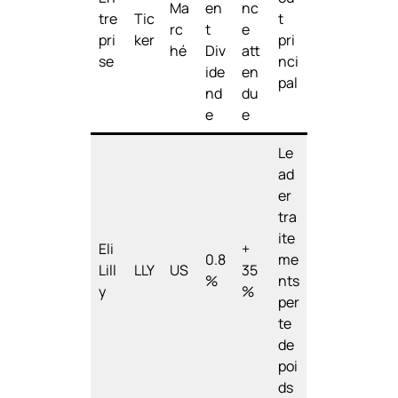
Ma
en
nc
tre
Tic
t
rc
t
e
pri
ker
pri
hé
Div
att
se
nci
ide
en
pal
nd
du
e
e
Le
ad
er
tra
ite
Eli
+
0.8
me
Lill
LLY
US
35
%
nts
y
%
per
te
de
poi
ds