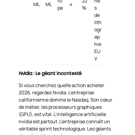
ro
22
ne
ML
ML
x
pe
%
s
de
lith
ogr
ap
hie
EU
V
Nvidia : Le géant incontesté
Si vous cherchez quelle action acheter
2026, regardez Nvidia. L’entreprise
californienne domine le Nasdaq. Son cœur
de métier, les processeurs graphiques
(GPU), est vital. L’intelligence artificielle
nvidia est partout. L’entreprise connaît un
véritable sprint technologique. Les géants