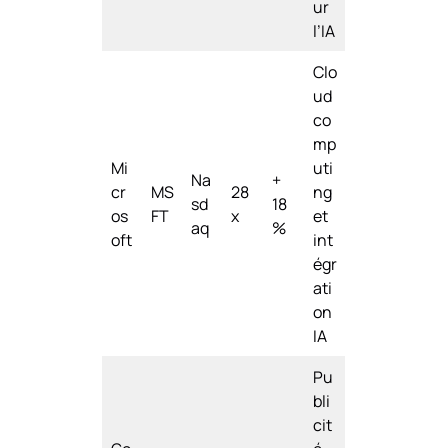
ur
l’IA
Clo
ud
co
mp
Mi
uti
Na
+
cr
MS
28
ng
sd
18
os
FT
x
et
aq
%
oft
int
égr
ati
on
IA
Pu
bli
cit