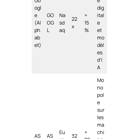
Go
é
ogl
dig
e
GO
Na
+
ital
22
(Al
OG
sd
15
e
x
ph
L
aq
%
et
ab
mo
et)
dèl
es
d’I
A
Mo
no
pol
e
sur
les
ma
Eu
+
chi
AS
AS
32