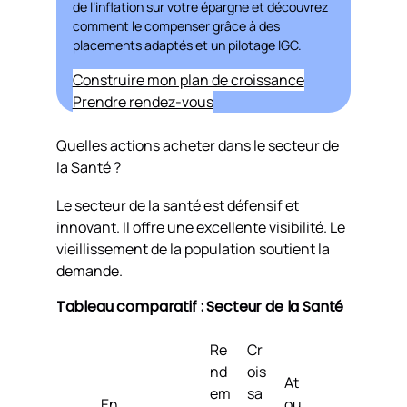
de l’inflation sur votre épargne et découvrez
comment le compenser grâce à des
placements adaptés et un pilotage IGC.
Construire mon plan de croissance
Prendre rendez-vous
Quelles actions acheter dans le secteur de
la Santé ?
Le secteur de la santé est défensif et
innovant. Il offre une excellente visibilité. Le
vieillissement de la population soutient la
demande.
Tableau comparatif : Secteur de la Santé
Re
Cr
nd
ois
At
em
sa
En
ou