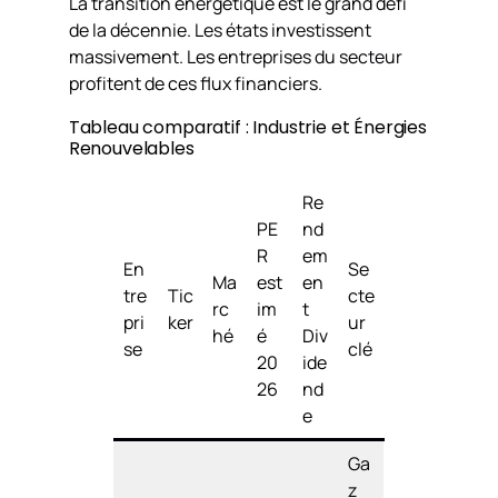
La transition energetique est le grand défi
de la décennie. Les états investissent
massivement. Les entreprises du secteur
profitent de ces flux financiers.
Tableau comparatif : Industrie et Énergies
Renouvelables
Re
PE
nd
R
em
En
Se
Ma
est
en
tre
Tic
cte
rc
im
t
pri
ker
ur
hé
é
Div
se
clé
20
ide
26
nd
e
Ga
z