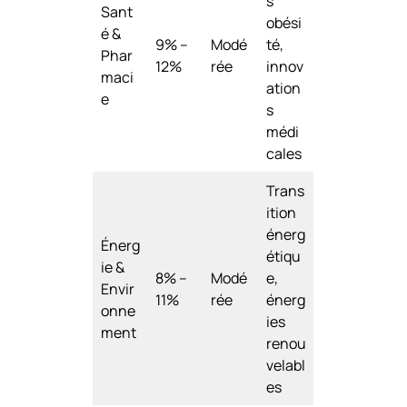
s
Sant
obési
é &
9% –
Modé
té,
Phar
12%
rée
innov
maci
ation
e
s
médi
cales
Trans
ition
énerg
Énerg
étiqu
ie &
8% –
Modé
e,
Envir
11%
rée
énerg
onne
ies
ment
renou
velabl
es