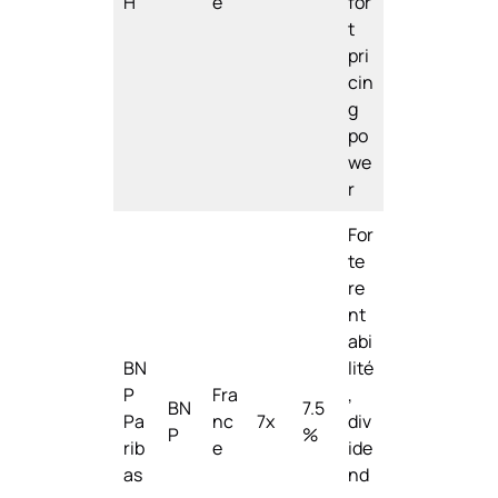
H
e
for
t
pri
cin
g
po
we
r
For
te
re
nt
abi
BN
lité
P
Fra
,
BN
7.5
Pa
nc
7x
div
P
%
rib
e
ide
as
nd