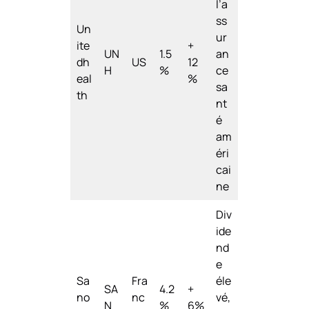
l’a
ss
Un
ur
ite
+
UN
1.5
an
dh
US
12
H
%
ce
eal
%
sa
th
nt
é
am
éri
cai
ne
Div
ide
nd
e
Sa
Fra
éle
SA
4.2
+
no
nc
vé,
N
%
6%