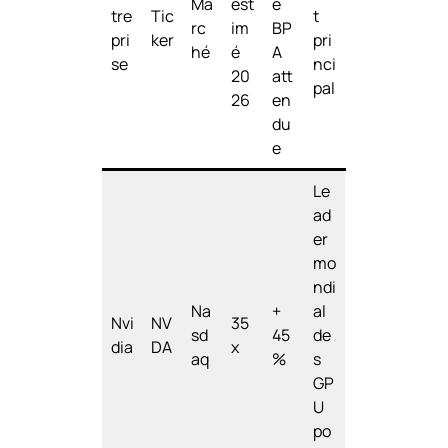
Ma
est
e
tre
Tic
t
rc
im
BP
pri
ker
pri
hé
é
A
se
nci
20
att
pal
26
en
du
e
Le
ad
er
mo
ndi
Na
+
al
Nvi
NV
35
sd
45
de
dia
DA
x
aq
%
s
GP
U
po