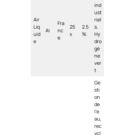
ind
ust
Air
riel
Fra
Liq
25
2.5
s,
AI
nc
uid
x
%
Hy
e
e
dro
gè
ne
ver
t
Ge
sti
on
de
l’e
au,
rec
ycl