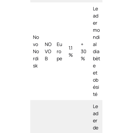
Le
ad
er
mo
No
ndi
vo
NO
Eu
+
al
1.1
No
VO
ro
30
dia
%
rdi
B
pe
%
bèt
sk
e
et
ob
ési
té
Le
ad
er
de