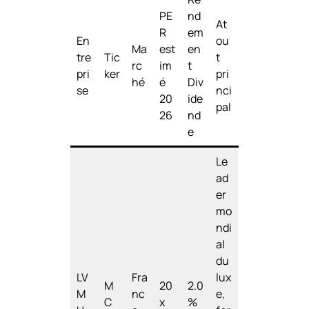
PE
nd
At
R
em
En
ou
Ma
est
en
tre
Tic
t
rc
im
t
pri
ker
pri
hé
é
Div
se
nci
20
ide
pal
26
nd
e
Le
ad
er
mo
ndi
al
du
LV
Fra
lux
M
20
2.0
M
nc
e,
C
x
%