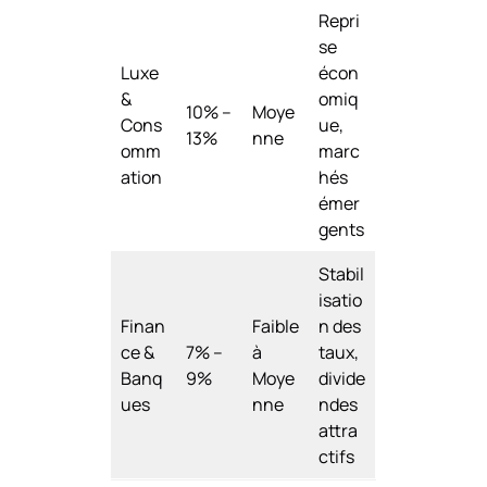
Repri
se
Luxe
écon
&
omiq
10% –
Moye
Cons
ue,
13%
nne
omm
marc
ation
hés
émer
gents
Stabil
isatio
Finan
Faible
n des
ce &
7% –
à
taux,
Banq
9%
Moye
divide
ues
nne
ndes
attra
ctifs