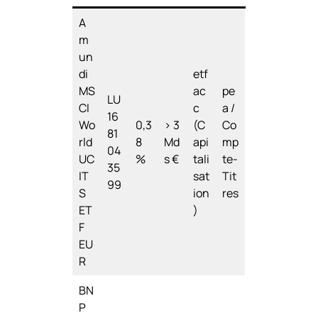
A
m
un
di
etf
MS
ac
pe
LU
CI
c
a /
16
Wo
0,3
> 3
(C
Co
81
rld
8
Md
api
mp
04
UC
%
s €
tali
te-
35
IT
sat
Tit
99
S
ion
res
ET
)
F
EU
R
BN
P