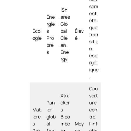
sem
iSh
ent
Éne
ares
éthi
rgie
Glo
que,
Écol
s
bal
Élev
tran
ogie
Pro
Cle
é
sitio
pre
an
n
s
Ene
éne
rgy
rgét
ique
.
Cou
Xtra
vert
Pan
cker
ure
Mat
ier
s
con
ière
glob
Bloo
tre
s
al
mbe
Moy
l’infl
Pre
(ho
rg
en
atio