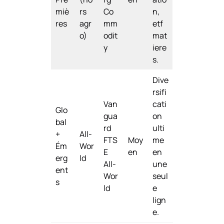
miè
rs
Co
n,
res
agr
mm
etf
o)
odit
mat
y
iere
s.
Dive
rsifi
Van
cati
Glo
gua
on
bal
rd
ulti
+
All-
FTS
Moy
me
Ém
Wor
E
en
en
erg
ld
All-
une
ent
Wor
seul
s
ld
e
lign
e.