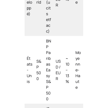
elo
rld
(u
e
R
pp
cit
é)
s
etf
ac
c)
BN
P
Pa
Mo
Ét
rib
~
ye
S&
US
ats
as
10
nn
P
D /
-
Ea
–
e-
50
EU
Un
sy
13
Ha
0
R
is
S&
%
ut
P
e
50
0