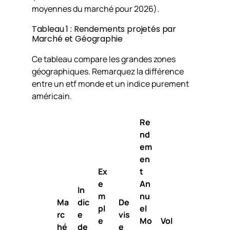
moyennes du marché pour 2026).
Tableau 1 : Rendements projetés par
Marché et Géographie
Ce tableau compare les grandes zones
géographiques. Remarquez la différence
entre un etf monde et un indice purement
américain.
Re
nd
em
en
Ex
t
e
An
In
m
nu
Ma
dic
De
pl
el
rc
e
vis
e
Mo
Vol
hé
de
e