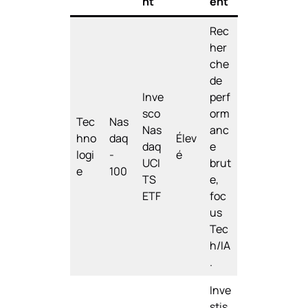
nt
ent
Rec
her
che
de
Inve
perf
sco
orm
Tec
Nas
Nas
anc
hno
daq
Élev
daq
e
logi
-
é
UCI
brut
e
100
TS
e,
ETF
foc
us
Tec
h/IA
.
Inve
stis