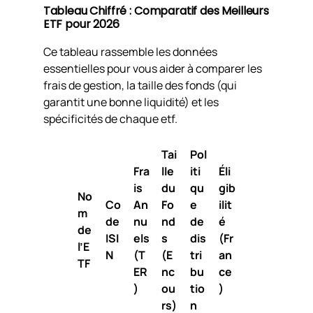
Tableau Chiffré : Comparatif des Meilleurs
ETF pour 2026
Ce tableau rassemble les données
essentielles pour vous aider à comparer les
frais de gestion, la taille des fonds (qui
garantit une bonne liquidité) et les
spécificités de chaque etf.
Tai
Pol
Fra
lle
iti
Éli
is
du
qu
gib
No
Co
An
Fo
e
ilit
m
de
nu
nd
de
é
de
ISI
els
s
dis
(Fr
l’E
N
(T
(E
tri
an
TF
ER
nc
bu
ce
)
ou
tio
)
rs)
n