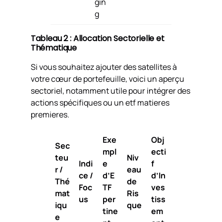
gin
g
Tableau 2 : Allocation Sectorielle et
Thématique
Si vous souhaitez ajouter des satellites à
votre cœur de portefeuille, voici un aperçu
sectoriel, notamment utile pour intégrer des
actions spécifiques ou un etf matieres
premieres.
Exe
Obj
Sec
mpl
ecti
teu
Niv
Indi
e
f
r /
eau
ce /
d’E
d’In
Thé
de
Foc
TF
ves
mat
Ris
us
per
tiss
iqu
que
tine
em
e