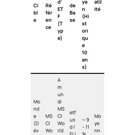
d’
ye
atil
Ci
Ré
de
ET
n
ité
bl
fér
Ba
F
(Hi
e
en
se
(T
st
ce
yp
ori
e)
qu
e
10
an
s)
A
m
un
Mo
di
nd
MS
etf
e
MS
CI
Mo
us
~ 9
(D
CI
Wo
ye
d /
– 11
év
Wo
rld
nn
EU
%