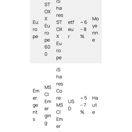
iS
ST
ha
OX
res
X
Mo
Eu
ST
etf
~ 6
Eu
ye
ro
OX
eu
– 8
ro
nn
pe
X
r
%
pe
e
Eu
60
ro
0
pe
iS
ha
res
MS
Ém
Co
CI
er
re
~ 5
Ha
Em
US
ge
MS
– 7
ut
er
D
nt
CI
%
e
gin
s
Em
g
er