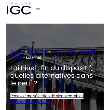
Accueil
–
Immobilier
–
Investir dans l’immobilier
locatif
–
Loi Pinel
Loi Pinel : fin du dispositif,
quelles alternatives dans
le neuf ?
Recevoir ma sélection de biens rentables
Je prends rendez-vous