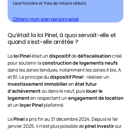
taxe foncière et frais de notaire réduits.
Obtenir mon plan personnalisé
Qu’était la loi Pinel, à quoi servait-elle et
quand s’est-elle arrêtée ?
La
loi Pinel
était un
dispositif
de
défiscalisation
créé
pour soutenir la
construction de logements neufs
dans les zones tendues, notamment les zones A bis, A
et B1. Le principe du
dispositif Pinel
: réaliser un
investissement immobilier
en
état futur
d’achèvement
ou dans le neuf, puis
louer le
logement
en respectant un
engagement de location
et un
loyer Pinel
plafonné.
Le
Pinel
a pris fin au 31 décembre 2024. Depuis le 1er
janvier 2025, il n’est plus possible de
pinel investir
sur