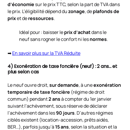
d’économie
sur le prix TTC, selon la part de TVA dans
le prix. L’éligibilité dépend du
zonage
, de
plafonds de
prix
et de
ressources
.
Idéal pour : baisser le
prix d’achat
dans le
neuf sans rogner le confort ni les
normes
.
➡
En savoir plus sur la TVA Réduite
4) Exonération de taxe foncière (neuf) : 2 ans… et
plus selon cas
Le neuf ouvre droit,
sur demande
, à une
exonération
temporaire de taxe foncière
(régime de droit
commun) pendant
2 ans
à compter du 1er janvier
suivant l’achèvement, sous réserve de déclarer
l’achèvement dans les
90 jours
. D’autres régimes
ciblés existent (location-accession, prêts aidés,
BER…), parfois jusqu’à
15 ans
, selon la situation et la