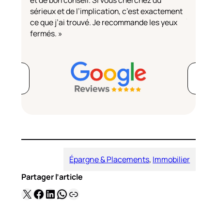
et de bon conseil. Si vous cherchez du
claireme
sérieux et de l’implication, c’est exactement
j’avais v
ce que j’ai trouvé. Je recommande les yeux
disponibl
fermés. »
Épargne & Placements
, 
Immobilier
Partager l’article
X
Facebook
LinkedIn
WhatsApp
Lien