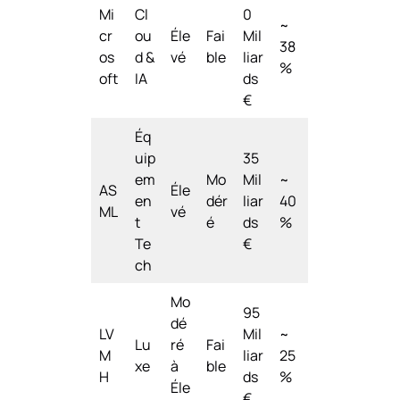
Mi
Cl
0
~
cr
ou
Éle
Fai
Mil
38
os
d &
vé
ble
liar
%
oft
IA
ds
€
Éq
uip
35
em
Mo
Mil
~
AS
Éle
en
dér
liar
40
ML
vé
t
é
ds
%
Te
€
ch
Mo
95
dé
LV
Mil
~
Lu
ré
Fai
M
liar
25
xe
à
ble
H
ds
%
Éle
€