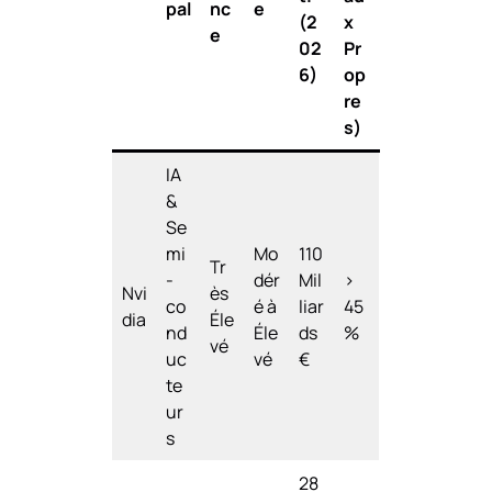
pal
nc
e
(2
x
e
02
Pr
6)
op
re
s)
IA
&
Se
mi
Mo
110
Tr
-
dér
Mil
>
Nvi
ès
co
é à
liar
45
dia
Éle
nd
Éle
ds
%
vé
uc
vé
€
te
ur
s
28