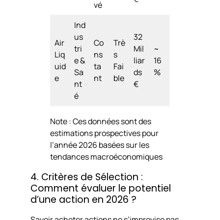
vé
Ind
us
32
Air
Co
Trè
tri
Mil
~
Liq
ns
s
e &
liar
16
uid
ta
Fai
Sa
ds
%
e
nt
ble
nt
€
é
Note : Ces données sont des
estimations prospectives pour
l’année 2026 basées sur les
tendances macroéconomiques
4. Critères de Sélection :
Comment évaluer le potentiel
d’une action en 2026 ?
Savoir acheter actions ne s’improvise pas.