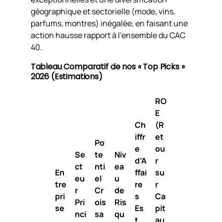
géographique et sectorielle (mode, vins,
parfums, montres) inégalée, en faisant une
action hausse rapport à l’ensemble du CAC
40.
Tableau Comparatif de nos « Top Picks »
2026 (Estimations)
RO
E
Ch
(R
iffr
et
Po
e
ou
Se
te
Niv
d’A
r
ct
nti
ea
En
ffai
su
eu
el
u
tre
re
r
r
Cr
de
pri
s
Ca
Pri
ois
Ris
se
Es
pit
nci
sa
qu
t.
au