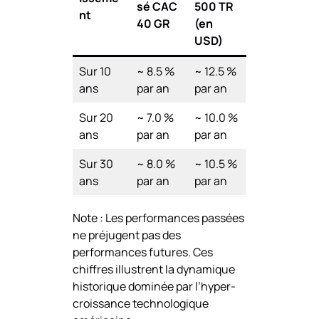
sé CAC
500 TR
nt
40 GR
(en
USD)
Sur 10
~ 8.5 %
~ 12.5 %
ans
par an
par an
Sur 20
~ 7.0 %
~ 10.0 %
ans
par an
par an
Sur 30
~ 8.0 %
~ 10.5 %
ans
par an
par an
Note : Les performances passées
ne préjugent pas des
performances futures. Ces
chiffres illustrent la dynamique
historique dominée par l’hyper-
croissance technologique