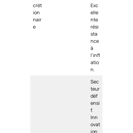
crét
Exc
ion
elle
nair
nte
e
rési
sta
nce
à
l’infl
atio
n.
Sec
teur
déf
ensi
f.
Inn
ovat
ion