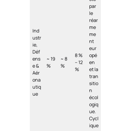
par
le
réar
me
Ind
me
ustr
nt
ie,
eur
Déf
8 %
opé
ens
~ 19
~ 8
– 12
en
e &
%
%
%
et la
Aér
tran
ona
sitio
utiq
n
ue
écol
ogiq
ue.
Cycl
ique