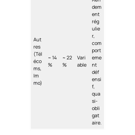
dem
ent
rég
ulie
r,
Aut
com
res
port
(Tél
~ 14
~ 22
Vari
eme
éco
%
%
able
nt
ms,
déf
Im
ensi
mo)
f,
qua
si-
obli
gat
aire.