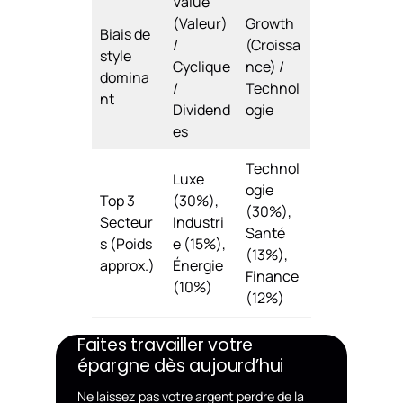
Value
(Valeur)
Growth
Biais de
/
(Croissa
style
Cyclique
nce) /
domina
/
Technol
nt
Dividend
ogie
es
Technol
Luxe
ogie
Top 3
(30%),
(30%),
Secteur
Industri
Santé
s (Poids
e (15%),
(13%),
approx.)
Énergie
Finance
(10%)
(12%)
Faites travailler votre
épargne dès aujourd’hui
Ne laissez pas votre argent perdre de la