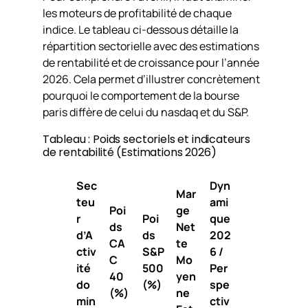
les moteurs de profitabilité de chaque
indice. Le tableau ci-dessous détaille la
répartition sectorielle avec des estimations
de rentabilité et de croissance pour l’année
2026. Cela permet d’illustrer concrètement
pourquoi le comportement de la bourse
paris diffère de celui du nasdaq et du S&P.
Tableau : Poids sectoriels et indicateurs
de rentabilité (Estimations 2026)
Sec
Dyn
Mar
teu
ami
Poi
ge
r
Poi
que
ds
Net
d’A
ds
202
CA
te
ctiv
S&P
6 /
C
Mo
ité
500
Per
40
yen
do
(%)
spe
(%)
ne
min
ctiv