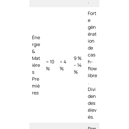
.
Fort
e
gén
érat
Éne
ion
rgie
de
&
cas
Mat
9 %
~ 10
~ 4
h-
ière
– 14
%
%
flow
s
%
libre
Pre
.
miè
Divi
res
den
des
élev
és.
Ren