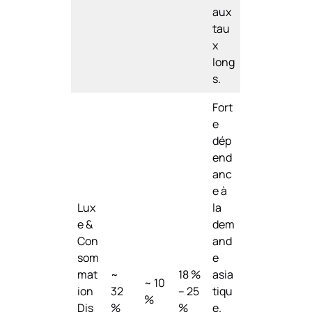
aux
tau
x
long
s.
Fort
e
dép
end
anc
e à
Lux
la
e &
dem
Con
and
som
e
mat
~
18 %
asia
~ 10
ion
32
– 25
tiqu
%
Dis
%
%
e.