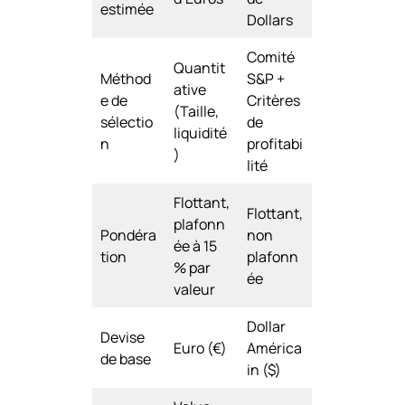
estimée
Dollars
Comité
Quantit
Méthod
S&P +
ative
e de
Critères
(Taille,
sélectio
de
liquidité
n
profitabi
)
lité
Flottant,
Flottant,
plafonn
Pondéra
non
ée à 15
tion
plafonn
% par
ée
valeur
Dollar
Devise
Euro (€)
América
de base
in ($)