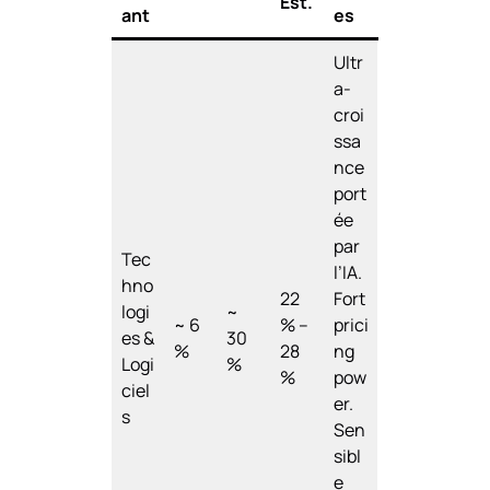
Est.
ant
es
Ultr
a-
croi
ssa
nce
port
ée
par
Tec
l’IA.
hno
22
Fort
logi
~
~ 6
% –
prici
es &
30
%
28
ng
Logi
%
%
pow
ciel
er.
s
Sen
sibl
e