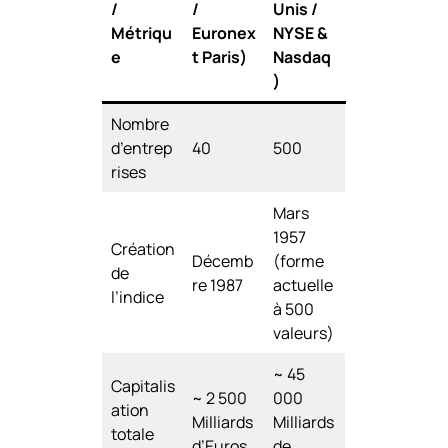
/
/
Unis /
Métriqu
Euronex
NYSE &
e
t Paris)
Nasdaq
)
Nombre
d’entrep
40
500
rises
Mars
1957
Création
Décemb
(forme
de
re 1987
actuelle
l’indice
à 500
valeurs)
~ 45
Capitalis
~ 2 500
000
ation
Milliards
Milliards
totale
d’Euros
de