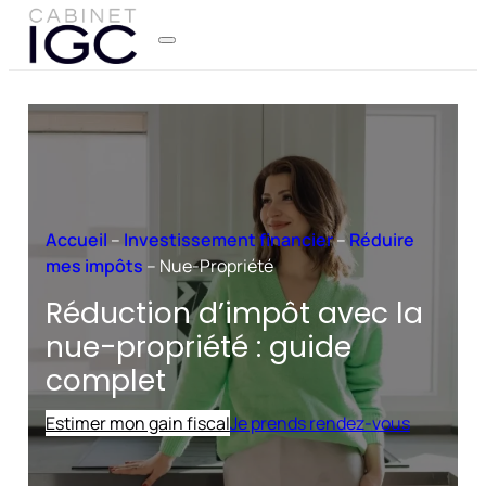
Accueil
–
Investissement financier
–
Réduire
mes impôts
–
Nue-Propriété
Réduction d’impôt avec la
nue-propriété : guide
complet
Estimer mon gain fiscal
Je prends rendez-vous