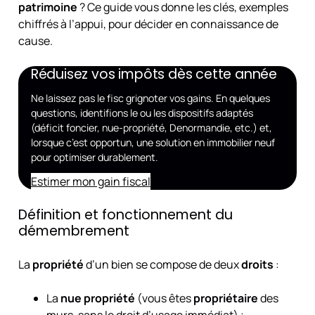
patrimoine
? Ce guide vous donne les clés, exemples
chiffrés à l’appui, pour décider en connaissance de
cause.
Réduisez vos impôts dès cette année
Ne laissez pas le fisc grignoter vos gains. En quelques
questions, identifions le ou les dispositifs adaptés
(déficit foncier, nue-propriété, Denormandie, etc.) et,
lorsque c’est opportun, une solution en immobilier neuf
pour optimiser durablement.
Estimer mon gain fiscal
Définition et fonctionnement du
démembrement
La
propriété
d’un bien se compose de deux
droits
:
La
nue propriété
(vous êtes
propriétaire
des
murs, sans le droit d’usage immédiat) ;