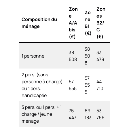
Zon
Zon
Zo
e
es
Composition du
ne
A/A
B2/
ménage
B1
bis
C
(€)
(€)
(€)
38
38
33
1 personne
50
508
479
8
2 pers. (sans
57
personne à charge)
57
44
55
ou 1 pers.
555
710
5
handicapée
3 pers. ou 1 pers. + 1
75
69
53
charge / jeune
447
183
766
ménage