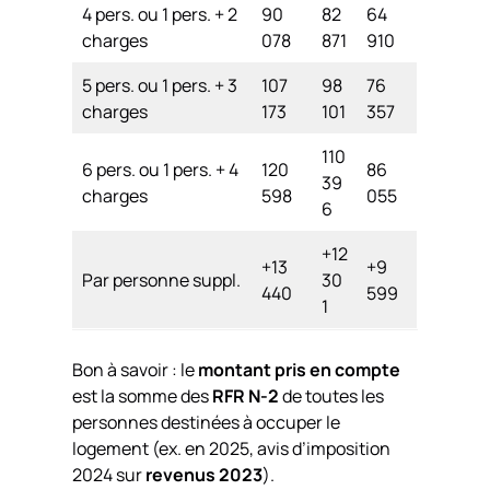
4 pers. ou 1 pers. + 2
90
82
64
charges
078
871
910
5 pers. ou 1 pers. + 3
107
98
76
charges
173
101
357
110
6 pers. ou 1 pers. + 4
120
86
39
charges
598
055
6
+12
+13
+9
Par personne suppl.
30
440
599
1
Bon à savoir : le
montant pris en compte
est la somme des
RFR N-2
de toutes les
personnes destinées à occuper le
logement (ex. en 2025, avis d’imposition
2024 sur
revenus 2023
).