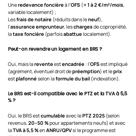
Une
redevance foncière
à l’
OFS
(
≈ 1 à 2 €/m²/mois
,
variable localement) ;
Les
frais de notaire
(réduits dans le
neuf
),
l’
assurance emprunteur
, les
charges
de copropriété,
la
taxe foncière
(parfois
abattue
localement).
Peut-on revendre
un logement en BRS ?
Oui, mais la
revente
est
encadrée
: l’
OFS
est impliqué
(agrément, éventuel droit de
préemption
) et le
prix
est
plafonné
selon la
formule du bail
(indexation).
Le
BRS
est-il
compatible
avec le
PTZ
et la
TVA à 5,5
%
?
Oui, le BRS est
cumulable
avec le
PTZ 2025
(selon
revenus,
20–50 %
pour appartements neufs) et avec
la
TVA à 5,5 %
en
ANRU/QPV
si le programme est