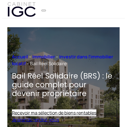
Accueil
–
Immobilier
–
Investir dans l’immobilier
locatif
–
Bail Réel Solidaire
Bail Réel Solidaire (BRS) : le
guide complet pour
devenir propriétaire
Recevoir ma sélection de biens rentables
Je prends rendez-vous